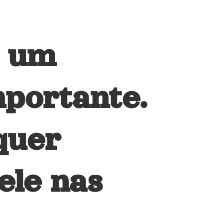
m um
mportante.
quer
ele nas