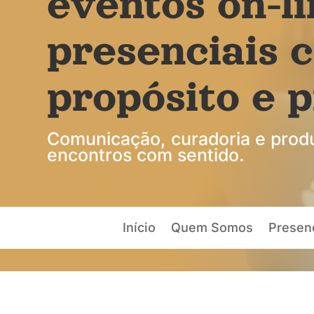
eventos on-li
presenciais 
propósito e 
Comunicação, curadoria e produ
encontros com sentido.
Início
Quem Somos
Presenç