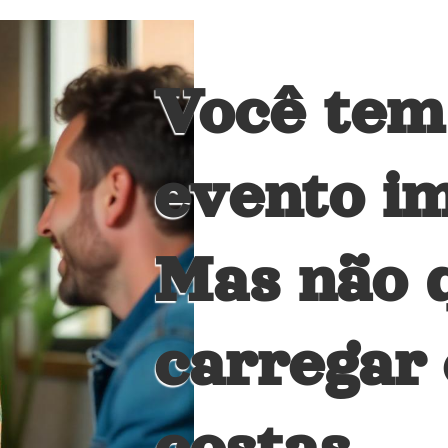
Você te
evento i
Mas não 
carregar 
costas.